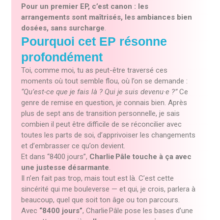
Pour un premier EP, c’est canon : les
arrangements sont maîtrisés, les ambiances bien
dosées, sans surcharge
.
Pourquoi cet EP résonne
profondément
Toi, comme moi, tu as peut-être traversé ces
moments où tout semble flou, où l’on se demande :
“Qu’est-ce que je fais là ? Qui je suis devenu·e ?”
Ce
genre de remise en question, je connais bien. Après
plus de sept ans de transition personnelle, je sais
combien il peut être difficile de se réconcilier avec
toutes les parts de soi, d’apprivoiser les changements
et d’embrasser ce qu’on devient.
Et dans “8400 jours”,
Charlie Pâle touche à ça avec
une justesse désarmante
.
Il n’en fait pas trop, mais tout est là. C’est cette
sincérité qui me bouleverse — et qui, je crois, parlera à
beaucoup, quel que soit ton âge ou ton parcours.
Avec
“8400 jours”
, Charlie Pâle pose les bases d’une