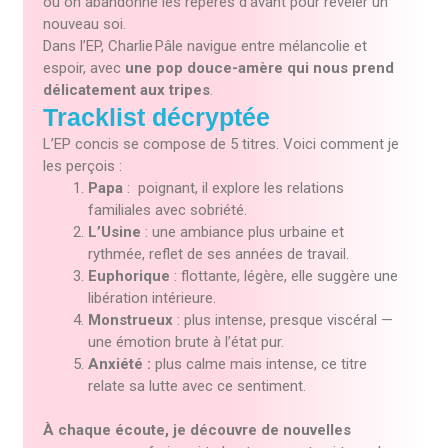
où on abandonne les repères d’avant pour révéler un
nouveau soi.
Dans l’EP, Charlie Pâle navigue entre mélancolie et
espoir, avec
une pop douce-amère qui nous prend
délicatement aux tripes
.
Tracklist décryptée
L’EP concis se compose de 5 titres. Voici comment je
les perçois :
Papa
: poignant, il explore les relations
familiales avec sobriété.
L’Usine
: une ambiance plus urbaine et
rythmée, reflet de ses années de travail.
Euphorique
: flottante, légère, elle suggère une
libération intérieure.
Monstrueux
: plus intense, presque viscéral —
une émotion brute à l’état pur.
Anxiété :
plus calme mais intense, ce titre
relate sa lutte avec ce sentiment.
À chaque écoute, je découvre de nouvelles