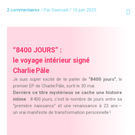
Aller
au
2 commentaires
/ Par
Gwenaël
/
10 juin 2025
contenu
“8400 JOURS” :
le voyage intérieur signé
Charlie Pâle
Je suis super excité de te parler de
“8400 jours”
, le
premier EP de Charlie Pâle, sorti le 30 mai.
Derrière ce titre mystérieux se cache une histoire
intime
: 8 400 jours, c’est le nombre de jours entre sa
“première naissance” et une renaissance à 23 ans —
un vrai manifeste de transformation personnelle !