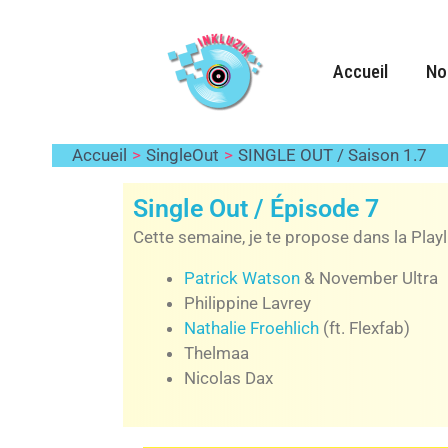
Aller
au
contenu
Accueil
No
Laisser un commentaire
/ Par
Gwenaël
/
18
Accueil
SingleOut
SINGLE OUT / Saison 1.7
Single Out / Épisode 7
Cette semaine, je te propose dans la Playl
Patrick Watson
& November Ultra
Philippine Lavrey
Nathalie Froehlich
(ft. Flexfab)
Thelmaa
Nicolas Dax