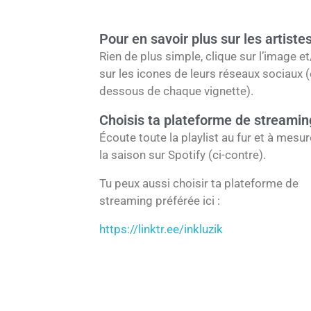
b
u
a
o
b
g
Pour en savoir plus sur les artistes
o
e
r
Rien de plus simple, clique sur l’image e
k
a
sur les icones de leurs réseaux sociaux 
m
dessous de chaque vignette).
Choisis ta plateforme de streamin
Écoute toute la playlist au fur et à mesu
la saison sur Spotify (ci-contre).
Tu peux aussi choisir ta plateforme de
streaming préférée ici :
https://linktr.ee/inkluzik