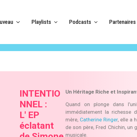
uveau
Playlists
Podcasts
Partenaires
e 2024
INTENTIO
Un Héritage Riche et Inspiran
NNEL :
Quand on plonge dans l’un
immédiatement la richesse 
L' EP
mère,
Catherine Ringer
, elle a
éclatant
de son père, Fred Chichin, un g
de Simone
musicale.