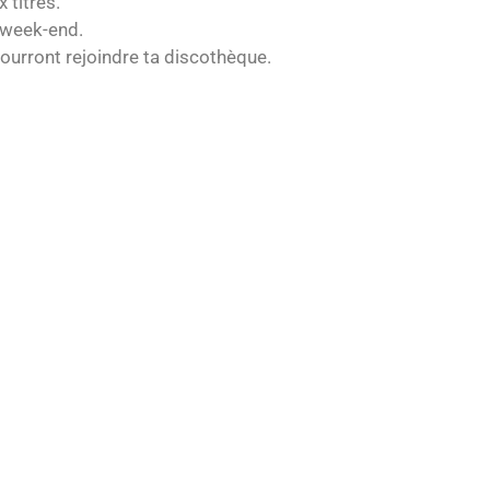
 titres.
n week-end.
pourront rejoindre ta discothèque.