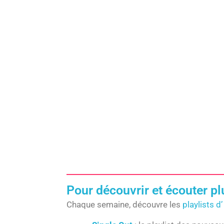
u
a
o
b
g
k
e
r
a
m
Pour découvrir et écouter p
Chaque semaine, découvre les
playlists d’