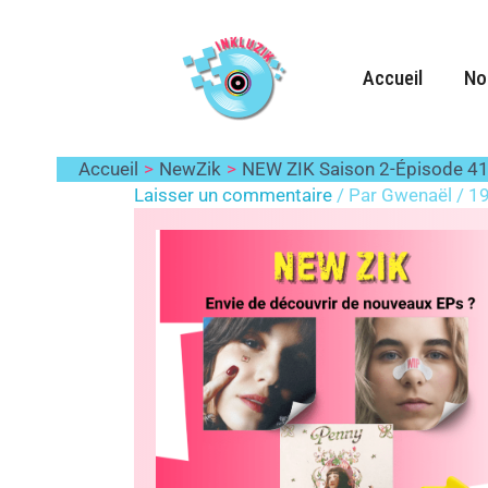
Aller
au
contenu
Accueil
No
NEW ZIK Saison 2-Épi
Accueil
NewZik
NEW ZIK Saison 2-Épisode 4
Laisser un commentaire
/ Par
Gwenaël
/
19