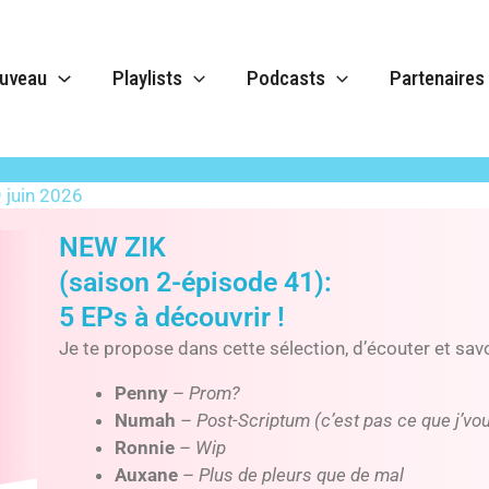
uveau
Playlists
Podcasts
Partenaires
sode 41
1
 juin 2026
NEW ZIK
(saison 2-épisode 41):
5 EPs à découvrir !
Je te propose dans cette sélection, d’écouter et savo
Penny
–
Prom?
Numah
–
Post-Scriptum (c’est pas ce que j’vou
Ronnie
–
Wip
Auxane
–
Plus de pleurs que de mal