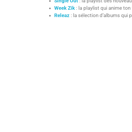
Single Out
: la playlist des nouveaux
Week Zik
: la playlist qui anime to
Releaz
: la sélection d’albums qui 