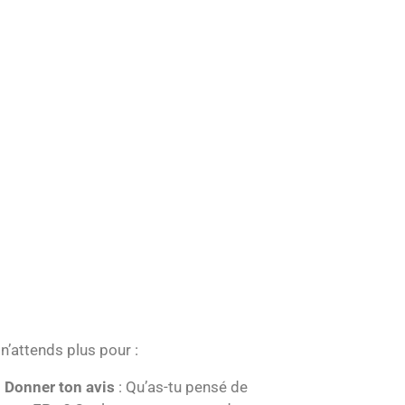
t
t
t
u
a
o
b
g
k
e
r
a
m
 n’attends plus pour :
Donner ton avis
: Qu’as-tu pensé de