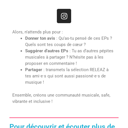
I
n
s
Alors, n’attends plus pour :
t
Donner ton avis
: Qu’as-tu pensé de ces EPs ?
a
Quels sont tes coups de cœur ? ️
g
Suggérer d’autres EPs
: Tu as d’autres pépites
r
musicales à partager ? N’hésite pas à les
a
proposer en commentaire !
m
Partager
: transmets la sélection RELEAZ à
tes ami·e·s qui sont aussi passioné·e·s de
musique !
Ensemble, créons une communauté musicale, safe,
vibrante et inclusive !
Pour découvrir et écouter plus de