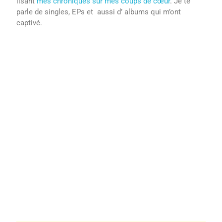
lisant
mes chroniques sur mes coups de cœur
. Je te
parle de singles, EPs et aussi d’ albums qui m’ont
captivé.