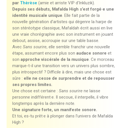
par
Thèrèse
(amie et arriste VIP d’Inkluzik).
Depuis ses débuts, Mafalda High s’est forgé·e une
identité musicale unique
. Elle fait partie de la
nouvelle génération d’artistes qui dégenre la harpe de
son stéréotype classique, Mafaldah écrit aussi en live
une vraie chorégraphie avec son instrument en jouant
debout, assise, accroupie sur une table basse.
Avec
Sans sourire
, elle semble franchir une nouvelle
étape, assumant encore plus son
audace sonore
et
son
approche viscérale de la musique
. Ce morceau
marque-t-il une transition vers un univers plus sombre,
plus introspectif ? Difficile à dire, mais une chose est
sûre :
elle ne cesse de surprendre et de repousser
ses propres limites.
Une chose est certaine :
Sans sourire
ne laisse
personne indifférent·e. Il secoue, il interpelle, il vibre
longtemps après la dernière note.
Une signature forte, un manifeste sonore.
Et toi, es-tu prêt·e à plonger dans l’univers de Mafalda
High ?