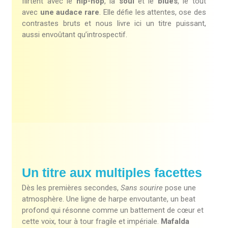
flirtent avec le
hip-hop
, la
soul
et le
blues
, le tout
avec
une audace rare
. Elle défie les attentes, ose des
contrastes bruts et nous livre ici un titre puissant,
aussi envoûtant qu’introspectif.
Un titre aux multiples facettes
Dès les premières secondes,
Sans sourire
pose une
atmosphère. Une ligne de harpe envoutante, un beat
profond qui résonne comme un battement de cœur et
cette voix, tour à tour fragile et impériale.
Mafalda