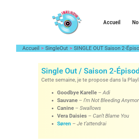
Aller
au
contenu
Accueil
No
Laisser un commentaire
/ Par
Gwenaël
/
4 
Accueil
SingleOut
SINGLE OUT Saison 2-Épis
Single Out / Saison 2-Épiso
Cette semaine, je te propose dans la Playl
Goodbye Karelle
–
Adi
Sauvane
–
I’m Not Bleeding Anymo
Canine
–
Swallows
Vera Daisies
–
Can’t Blame You
Søren
–
Je t’attendrai