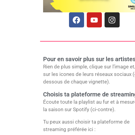
F
Y
I
a
o
n
c
u
s
e
t
t
b
u
a
o
b
g
Pour en savoir plus sur les artistes
o
e
r
Rien de plus simple, clique sur l’image e
k
a
sur les icones de leurs réseaux sociaux 
m
dessous de chaque vignette).
Choisis ta plateforme de streamin
Écoute toute la playlist au fur et à mesu
la saison sur Spotify (ci-contre).
Tu peux aussi choisir ta plateforme de
streaming préférée ici :