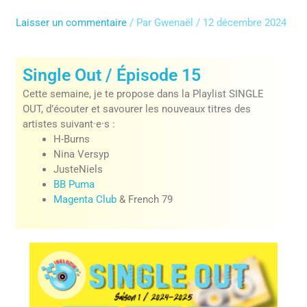
Aller
au
Laisser un commentaire
/ Par
Gwenaël
/
12 décembre 2024
contenu
Single Out / Épisode 15
Cette semaine, je te propose dans la Playlist SINGLE
OUT, d’écouter et savourer les nouveaux titres des
artistes suivant·e·s :
H-Burns
Nina Versyp
JusteNiels
BB Puma
Magenta Club
& French 79