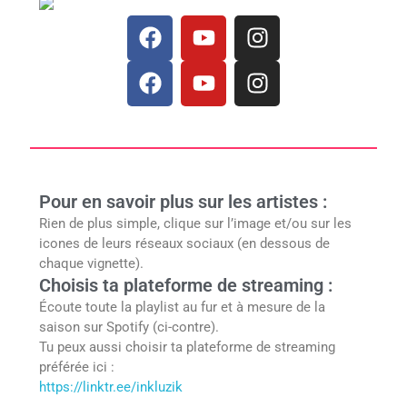
e
t
t
k
a
F
Y
I
b
u
a
m
a
o
n
o
b
g
c
F
u
Y
s
I
o
e
r
e
a
t
o
t
n
k
a
b
c
u
u
a
s
m
o
e
b
t
g
t
o
b
e
u
r
a
k
o
b
a
g
Pour en savoir plus sur les artistes :
o
e
m
r
Rien de plus simple, clique sur l’image et/ou sur les
k
a
icones de leurs réseaux sociaux (en dessous de
m
chaque vignette).
Choisis ta plateforme de streaming :
Écoute toute la playlist au fur et à mesure de la
saison sur Spotify (ci-contre).
Tu peux aussi choisir ta plateforme de streaming
préférée ici :
https://linktr.ee/inkluzik