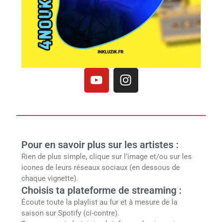
Y
I
o
n
u
s
t
t
u
a
b
g
Pour en savoir plus sur les artistes :
e
r
Rien de plus simple, clique sur l’image et/ou sur les
a
icones de leurs réseaux sociaux (en dessous de
m
chaque vignette).
Choisis ta plateforme de streaming :
Écoute toute la playlist au fur et à mesure de la
saison sur Spotify (ci-contre).