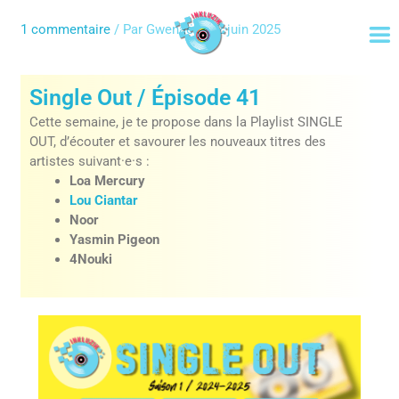
Aller
au
1 commentaire
/ Par
Gwenaël
/
22 juin 2025
contenu
Single Out / Épisode 41
Cette semaine, je te propose dans la Playlist SINGLE
OUT, d’écouter et savourer les nouveaux titres des
artistes suivant·e·s :
Loa Mercury
Lou Ciantar
Noor
Yasmin Pigeon
4Nouki