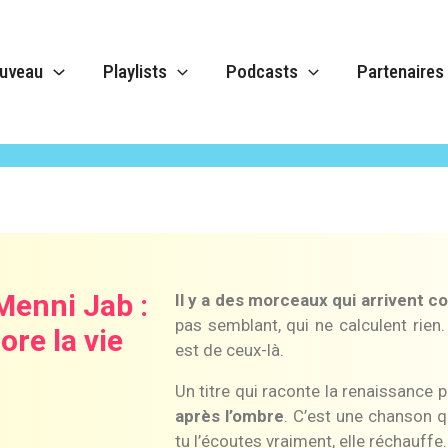
uveau
Playlists
Podcasts
Partenaires
bre 2025
enni Jab :
Il y a des morceaux qui arrivent c
pas semblant, qui ne calculent rien
ore la vie
est de ceux-là.
Un titre qui raconte la renaissance p
après l’ombre
. C’est une chanson qui
tu l’écoutes vraiment, elle réchauffe.