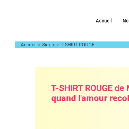
Aller
au
contenu
Accueil
No
2 commentaires
/ Par
Gwenaël
/
27 novem
Accueil
Single
T-SHIRT ROUGE
T-SHIRT ROUGE de M
quand l'amour recol