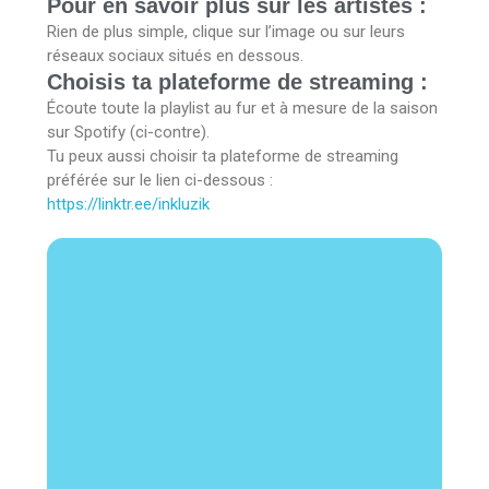
Pour en savoir plus sur les artistes :
o
e
r
Rien de plus simple, clique sur l’image ou sur leurs
k
a
réseaux sociaux situés en dessous.
m
Choisis ta plateforme de streaming :
Écoute toute la playlist au fur et à mesure de la saison
sur Spotify (ci-contre).
Tu peux aussi choisir ta plateforme de streaming
préférée sur le lien ci-dessous :
https://linktr.ee/inkluzik