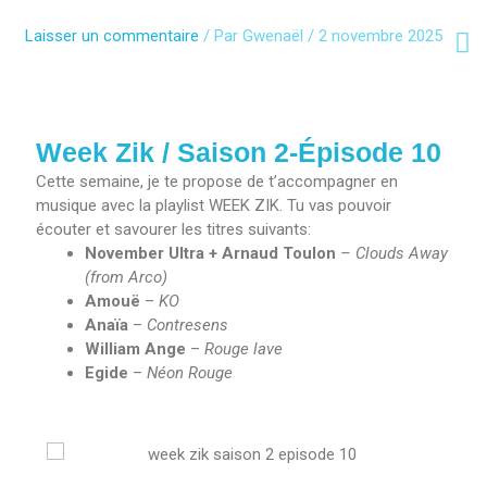
Aller
au
Laisser un commentaire
/ Par
Gwenaël
/
2 novembre 2025
contenu
Week Zik / Saison 2-Épisode 10
Cette semaine, je te propose de t’accompagner en
musique avec la playlist WEEK ZIK. Tu vas pouvoir
écouter et savourer les titres suivants:
November Ultra + Arnaud Toulon
– Clouds Away
(from Arco)
Amouë
–
KO
Anaïa
–
Contresens
William Ange
–
Rouge lave
Egide
–
Néon Rouge