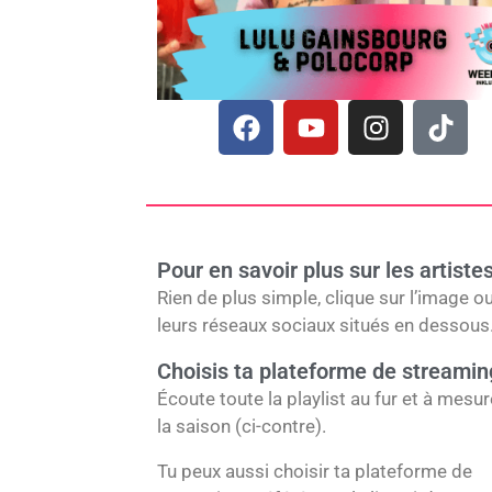
F
Y
I
T
a
o
n
i
c
u
s
k
e
t
t
t
b
u
a
o
o
b
g
k
Pour en savoir plus sur les artistes
o
e
r
Rien de plus simple, clique sur l’image o
k
a
leurs réseaux sociaux situés en dessous
m
Choisis ta plateforme de streamin
Écoute toute la playlist au fur et à mesu
la saison (ci-contre).
Tu peux aussi choisir ta plateforme de