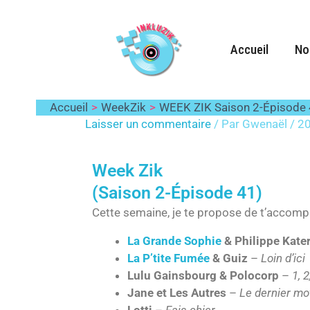
Aller
au
contenu
Accueil
No
WEEK ZIK Saison 2-Ép
Accueil
WeekZik
WEEK ZIK Saison 2-Épisode
Laisser un commentaire
/ Par
Gwenaël
/
20
Week Zik
(Saison 2-Épisode 41)
Cette semaine, je te propose de t’accompa
La Grande Sophie
& Philippe Kate
La P’tite Fumée
& Guiz
–
Loin d’ici
Lulu Gainsbourg & Polocorp
–
1, 2
Jane et Les Autres
–
Le dernier mo