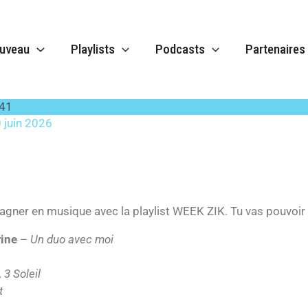
uveau
Playlists
Podcasts
Partenaires
isode 41
 41
 juin 2026
gner en musique avec la playlist WEEK ZIK. Tu vas pouvoir é
rine
–
Un duo avec moi
, 3 Soleil
t