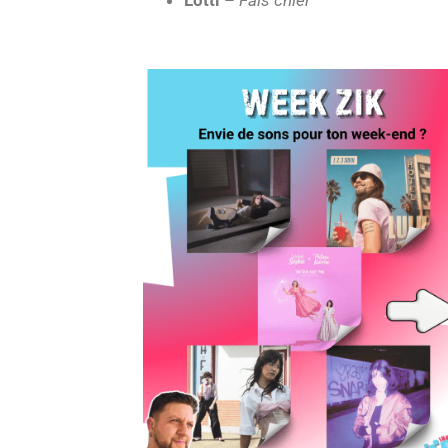
Lotti
–
Fais chier