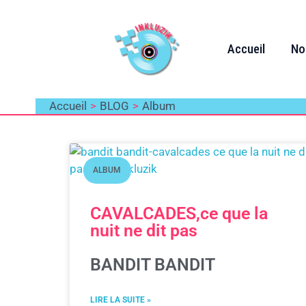
Aller
au
contenu
Accueil
No
Accueil
BLOG
Album
ALBUM
CAVALCADES,ce que la
nuit ne dit pas
BANDIT BANDIT
LIRE LA SUITE »